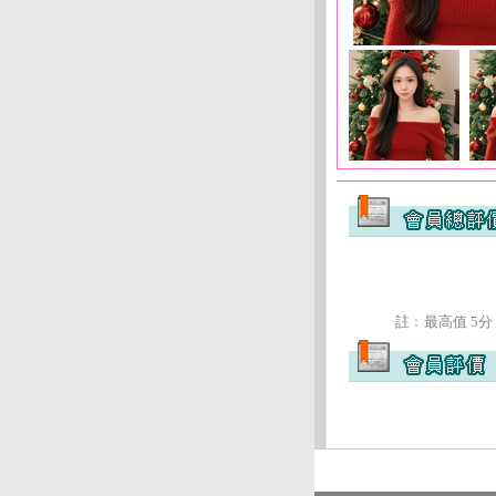
註﹕最高值 5分