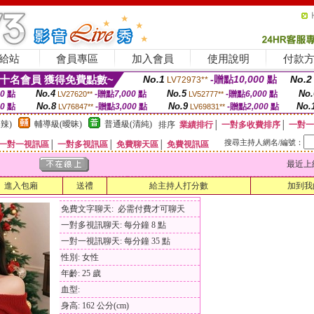
給站
會員專區
加入會員
使用說明
付款
十名會員 獲得免費點數~
No.1
-贈點
10,000
點
No.2
LV72973**
No.4
No.5
No.
00
點
-贈點
7,000
點
-贈點
6,000
點
LV27620**
LV52777**
No.8
No.9
No.
00
點
-贈點
3,000
點
-贈點
2,000
點
LV76847**
LV69831**
辣)
輔導級(曖昧)
普通級(清純)
排序
業績排行
│
一對多收費排序
│
一對一
搜尋主持人網名/編號：
一對一視訊區
│
一對多視訊區
│
免費聊天區
│
免費視訊區
最近上線時間
進入包廂
送禮
給主持人打分數
加到我
免費文字聊天: 必需付費才可聊天
一對多視訊聊天: 每分鐘 8 點
一對一視訊聊天: 每分鐘 35 點
性別: 女性
年齡: 25 歲
血型:
身高: 162 公分(cm)