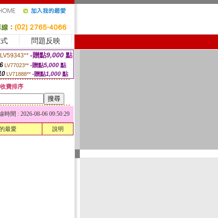
方式
問題反映
-贈點
9,000
點
LV59343**
6
-贈點
5,000
點
LV77023**
10
-贈點
1,000
點
LV71888**
收費排序
 : 2026-08-06 09:50:29
的最愛
說明