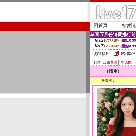
回首頁
點數補
恭喜五月份消費排行前
No.3
-贈點
8,0
LV76835**
No.7
-贈點
4,0
LV65464**
頻道指數
限制級(火
頻道
台妹專區
│
新人區
│
(恬雨)
免費聊天