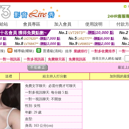
給站
會員專區
加入會員
使用說明
付款
十名會員 獲得免費點數~
No.1
-贈點
10,000
點
No.2
LV72973**
No.4
No.5
No.
00
點
-贈點
7,000
點
-贈點
6,000
點
LV27620**
LV52777**
No.8
No.9
No.
00
點
-贈點
3,000
點
-贈點
2,000
點
LV76847**
LV69831**
辣)
輔導級(曖昧)
普通級(清純)
排序
業績排行
│
一對多收費排序
│
一對一
搜尋主持人網名/編號：
一對一視訊區
│
一對多視訊區
│
免費聊天區
│
免費視訊區
最近上線時間
送禮
給主持人打分數
加到我的最
免費文字聊天: 必需付費才可聊天
一對多視訊聊天: 每分鐘 5 點
一對一視訊聊天: 不開放
性別: 女性
年齡: 29 歲
血型:
身高: 163 公分(cm)