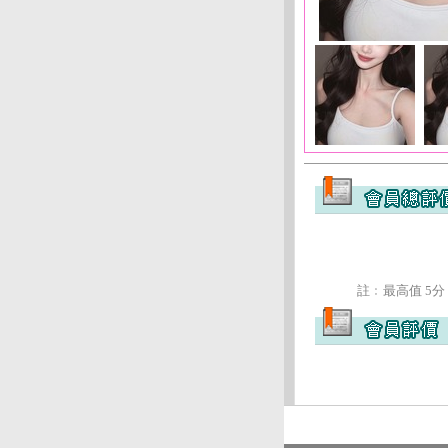
註﹕最高值 5分