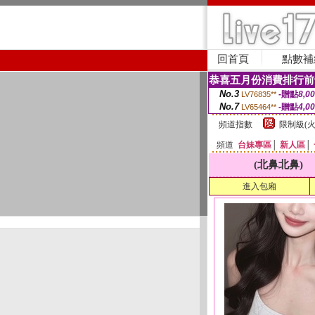
回首頁
點數補
恭喜五月份消費排行前
No.3
-贈點
8,0
LV76835**
No.7
-贈點
4,0
LV65464**
頻道指數
限制級(火
頻道
台妹專區
│
新人區
│
(北鼻北鼻)
進入包廂